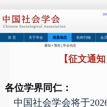
2
首 页
关于学会
信息动态
机构刊物
会
通知 • 预告
学会动态
|
【征文通知
20
各位学界同仁：
中国社会学会将于
202