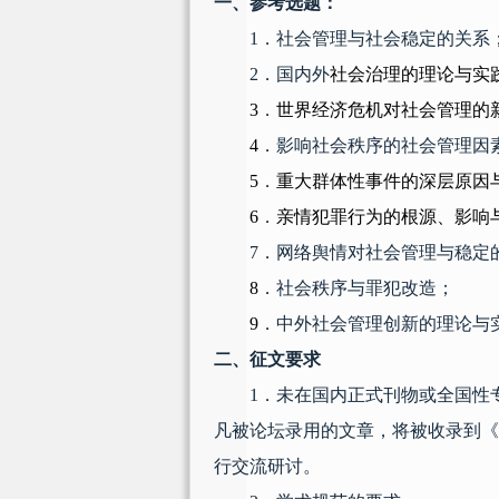
一、参考选题：
1
．社会管理与社会稳定的关系
2
．国内外
社会治理的理论与实
3
．
世界经济危机对社会管理的
4
．影响社会秩序的社会管理因
5
．
重大群体性事件的深层原因
6
．
亲情犯罪行为的根源、影响
7
．网络舆情对社会管理与稳定
8
．社会秩序与罪犯改造；
9
．中外社会管理创新的理论与
二、征文要求
1
．未在国内正式刊物或全国性
凡被论坛录用的文章，将被收录到《
行交流研讨。