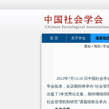
首 页
关于学会
信息动
通知 • 预告
学
|
2012
年
7
月
13-16
日中国社会学
学会批准，会议期间将举办
“
社会管
出版了
3
本优秀论文集，期待继续得
社会管理机制研究”课题组联合承办