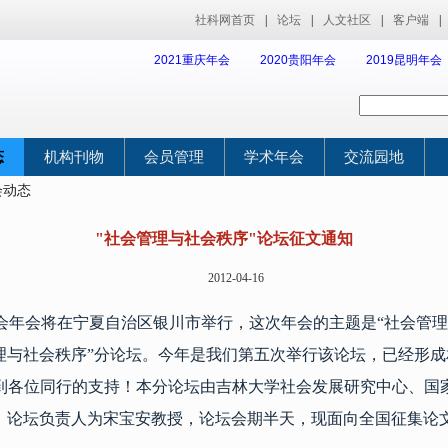
社科网首页
|
论坛
|
人文社区
|
客户端
|
2021重庆年会
2020贵阳年会
2019昆明年会
态
机构刊物
会员管理
学术年会
交流园地
会动态
"社会管理与社会秩序"论坛征文通知
2012-04-16
会年会将在宁夏自治区银川市举行，这次年会的主题是
“
社会管理
理与社会秩序
”
分论坛。今年是我们第五次举行该论坛，已经形成
到各位同行的支持！本分论坛由吉林大学社会发展研究中心、国
，论坛负责人为宋宝安教授，论坛会期半天，现面向全国征集论