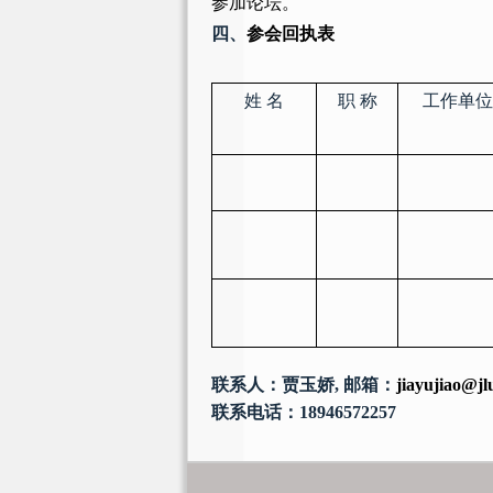
参加论坛。
四、
参会回执表
姓
名
职
称
工作单位
联系人：贾玉娇
,
邮箱：
jiayujiao@jl
联系电话：
18946572257