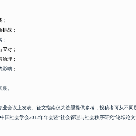
；
践；
新挑战；
素；
与应对；
与治理；
的影响
；
实践。
专业会议上发表。征文指南仅为选题提供参考，投稿者可从不同
中国社会学会
2012
年年会暨
“
社会管理与社会秩序研究
”
论坛论文