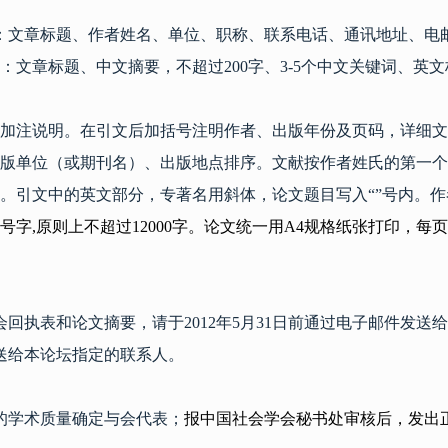
：文章标题、作者姓名、单位、职称、联系电话、通讯地址、电
：文章标题、中文摘要，不超过
200
字、
3-5
个中文关键词、英文
加注说明。在引文后加括号注明作者、出版年份及页码，详细文
版单位（或期刊名）、出版地点排序。文献按作者姓氏的第一个
。引文中的英文部分，专著名用斜体，论文题目写入
“”
号内。作
号字
,
原则上不超过
12000
字。论文统一用
A4
规格纸张打印
，
每页
会回执表和论文摘要，请于
2012
年
5
月
31
日
前通过电子邮件发送给
送给本论坛指定的联系人。
的学术质量确定与会代表；
报中国社会学会秘书处审核后，发出