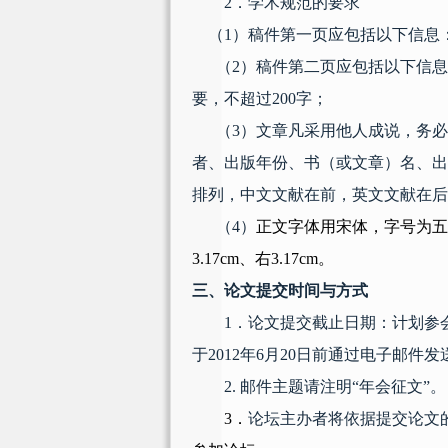
2
．学术规范的要求
（
1
）稿件第一页应包括以下信息
（
2
）稿件第二页应包括以下信息
要，不超过
200
字；
（
3
）文章凡采用他人成说，务必
者、出版年份、书（或文章）名、出
排列，中文文献在前，英文文献在后
（
4
）
正文字体用宋体，字号为五
3.17cm
、右
3.17cm
。
三、论文提交时间与方式
1
．论文提交截止日期：计划参
于
2012
年
6
月
20
日
前通过电子邮件发
2.
邮件主题请注明
“
年会征文
”
。
3
．
论坛主办者将依据提交论文