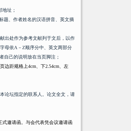
邮地址；
标题、作者姓名的汉语拼音、英文摘
献出处作为参考文献列于文后，以作
字母依
A
－
Z
顺序分中、英文两部分
者自己的说明放在当页脚注；
页边距规格上
4cm
、下
2.54cm
、左
本论坛指定的联系人。论文全文，请
正式邀请函。与会代表凭会议邀请函