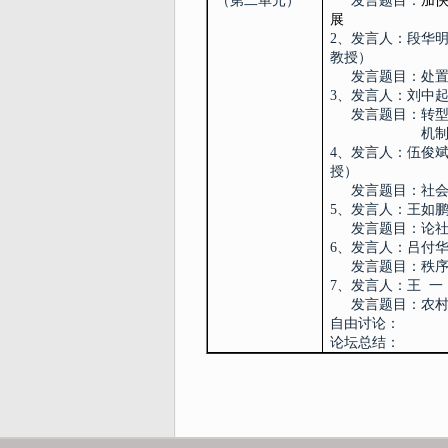
（第二单元）
发言题目：
加
展
2
、
发言人：
段华
教授
）
发言题目：
处
3
、发言人：
刘中
发言题目：
转
机
4
、发言人：
伍俊
授
）
发言题目：
社
5
、发言人：
王如
发言题目：
论
6
、
发言人：
吕付
发言题目：
秩
7
、发言人：王
一
发言题目：
农
自由讨论：
论坛总结：