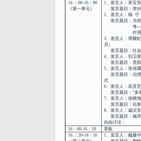
14:
：
00-16
：
00
1
、发言人：宋宝
（第一单元）
发言题目：
管
2
、发言人：
钱
宁
发言题目：
当
考
作
3
、发言人：
周耀
员
）
发言题目：
社
4
、发言人：刘卫
发言题目：
贵
5
、发言人：
张兆
发言题目：
治
式
6
、发言人：高灵
发言题目：
“多
7
、
发言人：
徐晓
发言题目：论
8
、
发言人：
戚滨
发言题目：
城
自由讨论：
16
：
00-16
：
20
茶歇
16:
：
20-18
：
10
1
、发言人：
戴建