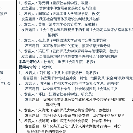
1
、发言人：孙元明（重庆社会科学院、教授）
）
发言题目：群体性事件发展变化趋势分析与预测
预控
2
、发言人：阎耀军（天津工业大学管理学院、教授）
发言题目：我国社会预警体系建设的纠结及其破解
3
、发言人：曹峰（清华大学公共管理学、副教授）
发言题目：社会生态系统治理视角下的中国社会稳定风险评估指标体系
架初探
4
、发言人：张永理（中国政法大学政治与公共管理学院）
发言题目：国家政策法规中的监测、预警信息报送分析
5
、发言人：冯江平（云南师范大学教育科学与管理学院、教授）
发言题目：边疆民族地区群体性突发事件的社会预警指数构建
本单元评论人：
孙元明（重庆社会科学院、教授）
提问与讨论（
10
分钟）
50
1、
发言人：刘中起（中共上海市委党校、副教授）
）
发言题目：
转型期群体性社会冲突：特性、动因及其“安全阀”机制研究
与社会
2、
发言人：周利敏（广州大学公共管理学院社会学系、副教授）
发言题目：
从经典灾害社会学、社会脆弱性到社会建构主义
3
、发言人：邓虹（江西省社会科学院、研究员）
发言
题目：我国河流重金属污染导致的水环境公共安全问题研究——
流域为例
4
、发言人：朱海龙（湖南师范大学公共管理学院、副教授）
发言题目：
网络社会人际关系与社会支持
---
以扩散性动员为视角
5
、发言人：祝晓亮（华中师范大学社会学院，社会学博士）
发言题目：
城市化与工业化：从个人诉求到集体行动—一种分
析群体性事件的有效框架