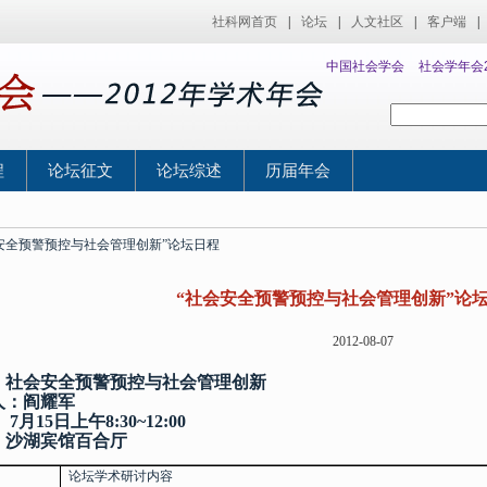
社科网首页
|
论坛
|
人文社区
|
客户端
|
中国社会学会
社会学年会2
程
论坛征文
论坛综述
历届年会
会安全预警预控与社会管理创新”论坛日程
“社会安全预警预控与社会管理创新”论
2012-08-07
：社会安全预警预控与社会管理创新
人：阎耀军
：
7
月
15
日上午
8:30~12:00
：沙湖宾馆百合厅
论坛学术研讨内容