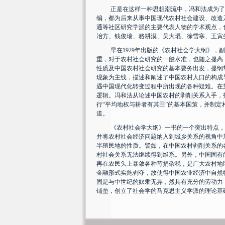
正是在这样一种思想潮流中，冯和法成为了
编，都为后来从事中国现代农村社会建设、改造
通等社区研究学派的主要代表人物的学术观点，
冶方、钱俊瑞、骆耕漠、吴大琨、徐雪寒、王寅
早在
1929
年出版的《农村社会学大纲》，副
重，对于农村社会研究的一般水准，也随之提高
性质及中国农村社会研究的基本要务出发，提纲
现象为主线，描述和阐述了中国农村人口的构成
遇中国现代化转变过程中所出现的各种疑难。在
逻辑。冯和法从论述中国农村的剥削关系入手，
行“平均地权与耕者有其田”的基本国策，并制
道。
《农村社会学大纲》一书的一个突出特点，
并将农村社会经济问题纳入到城乡关系的视角中
半殖民地的性质。譬如，在中国农村剥削关系的
村社会关系无法继续得到维系。另外，中国固有
再在农民头上暴敛各种苛捐杂税，是广大农村地
金融形式实施剥夺，故使得中国农业经济中自然
固是与中世纪的奴隶无异，然具有充分的劳动力
铺垫，创立了社会学的马克思主义学派的理论基