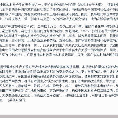
中国农村社会学的开创者之一，无论是他的综述性论著《农村社会学大纲》，还是他
乃至革命的各种思想或实践运动奠定了厚实的基础。冯和法有关中国农村社会经济的
也影响了中国共产党有关农村革命和土地革命的政治实践。因此，从事现代中国学
术
生、张稼夫等人一道，创建了马克思主义的社会经济史研究传统，成为左派学者的杰
题为
“
中国农村社会研究
”
。全书数十万言，分为三部分
15
章。诚如作者在
1935
年第四
，必然的结果，会使过去陈旧的这方面的论述，渐趋淘汰。”本书一扫过去有关中国农
挈领地概述了一般农村社会学及农村社会的性质、概况、城乡差异等基本问题。紧接
与现象、农业经营、土地关系及雇佣劳动、农村金融、农产物贸易等农村社会研究的
第三部分中，作者笔锋一转，开始从农村的生产关系及其社会关系的视角出发，试图
指出中国的农业恐慌及农村破产的现象皆源于中国社会生产关系中的阶级性质，因此
定相应的《土地法》、广泛推行农村教育与农村改进运动，以使中国广大农村和农民在
是强调
社会生产关系对于农村社会结构所发挥的实质作用。本书特别注重分析各种农
加以考察，将农村的剥削关系推展到都市的资本逻辑之中。更为重要的是，书中通过
各类形态中，帝国主义利用商品经济的势力侵入中国农村后，借助都市来对农村实行
的封建军阀势力，都带有帝国主义“买办化”的性质，他们借助官僚政治系统，举外债
区入不敷出，濒临破产。最后，在地主阶级中，地主、豪绅和高利贷资本者的结合，
物田租不能进化到货币地租的形式。更为严重的是，构成中国农村社会底层阶级的，除
，大多数还是无处出卖，而流落为乞丐盗贼”。冯和法的上述分析，可以说已将毛泽东
础。
（渠敬东编写）