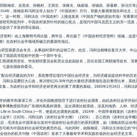
同陈翰笙、吴觉农、孙晓村、王寅生、张稼夫、钱俊瑞、张锡昌、薛暮桥、孙冶方等
1934
年，陈翰笙和冯和法等人创办了《中国农村》月刊，登载大量调查报告和论文，
派
”
。这一时期，冯和法
在《中国农村》上接连发表《中国农产物的原始市场》
等重要
述研究和批判中，中国农村派所针对的核心焦点，是现代中国马克思主义的另一流派
论提供了丰富的理论基础。
济资料》由上海黎明书局出版，两年后，再出版了《中国农村经济资料》续编，这是
纲》在农村社会学领域所确立的奠基性地位。
政府贸易委员会专员，从事战时茶叶的运销工作。此后，冯和法相继在复旦大学、中山
设了我国高等院校中的第一个茶叶专业。
工商调查所所长、华东财经委员会私营企业处副处长，历任全国工商联辅导处长、宣
、七届全国政协委员。
了配合经济建设的方针，系统整理近现代中国社会经济史，为经济建设提供科学的历史
。冯和法花费巨大心血，将
20
世纪
20-30
年代的大量经济调查报告选目整理出来，系统
文集，为农村社会学和经济史研究再次积累了厚重的基础。
1993
年
2
月
24
日
，冯和法
学的教学和著译工作，并在外
国
教授指导下进行农村社会调查，由此农村社会学开始
葛学溥
教授指导的广东潮州凤凰村调查。这次调查比较系统，涉及到地势、人种、经
 Life in South China )
一书，便是此次调查的成果。
1924
年，中国学者顾复的《农村
社会学》
(1929)
，冯和法的《农村社会学大纲》（
1929
），言心哲的《农村社会学概
代后，毛泽东从中国革命出发对中国农村社会所进行的系列调查，如《湖南农民运动考
也可称为中国农村社会研究的典范作品。与此同时，由陈翰笙、冯和法主持创立的“中
会创办的机关刊物《中国农村》发表了大量极有学术和实践价值的社会经济史文章。