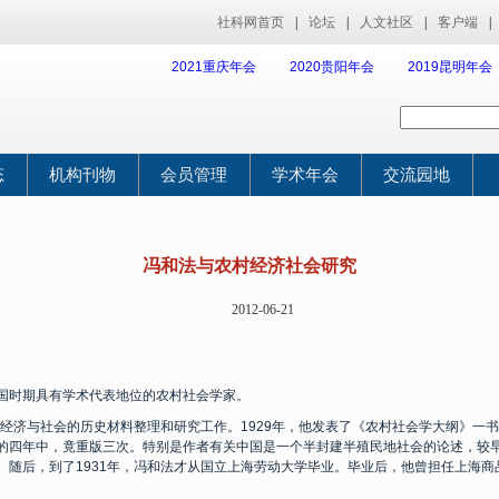
社科网首页
|
论坛
|
人文社区
|
客户端
|
2021重庆年会
2020贵阳年会
2019昆明年会
态
机构刊物
会员管理
学术年会
交流园地
冯和法与农村经济社会研究
2012-06-21
国时期具有学术代表地位的农村社会学家。
经济与社会的历史材料整理和研究工作。
1929
年，他发表了《农村社会学大纲》一书
的四年中，竟重版三次。特别是作者有关中国是一个半封建半殖民地社会的论述，较
。随后，到了
1931
年，冯和法才从国立上海劳动大学毕业。毕业后，他曾担任上海商