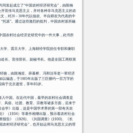
共同发起成立了
“
中国农村经济研究会
”
，由陈翰
公开宣传马克思主义，并对各种非马克思主义的农
论文，对
20
－
30
年代以佃农、半自耕农为代表的中
，
“
托派
”
。通过这些激烈的批判，中国农村派所确
中国农村社会经济史研究中的一件大事，此书所
大学、震旦大学、上海财经学院担任专职和兼职
教处长、宣传部长、副秘书长。他是全国工商联第
经验，
由陈瀚笙、薛暮桥、冯和法等老一辈经济
加以编选，于
1985
年
出版了三巨册约一百万字的
因病于北京逝世，享年
83
岁。
传入中国。在近代中国，最早的农村社会调查是
济、风俗、社团、教育、宗教等诸多方面，后来于
社会学》出版，这是中国学术界的第一部有关农
论》（
1934
）等著作相继出版，预示着农村社会
察报告》（
1926)
、《兴国调查》
(1930)
、《长
国农村经济研究会”，也开始运用马克思主义的理