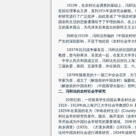
1933
年，在农村社会调查的基础上，冯和法
笙担任理事会主席，直到
1951
年该研究会解散。
村研究进行了广泛批评，由此形成了
“
中国农村
国农民生活的悲惨遭遇给予了学理的揭示。在上
立的基本观点，为毛泽东后来提出的新民主主义
同样在
1933
年，冯和法所编的《中国农村经
产生的深刻影响，不亚于他此前《农村社会学大
1937
年抗日战争爆发后，冯和法担任国民
教授，曾与孙寒冰、吴觉农一起，在复旦大学开
中华人民共和国成立后，冯和法先后担任上海
三届执委，第四、五届常委，并任第四、五、六
1978
年随着党的十一届三中全会召开，为
学家为首，成立了《解放前的中国农村》编纂组
《解放前的中国农村》（中国展望出版社）资料
二、冯和法的农村社会学研究
20
世纪初，一些留美学生回国从事农村社会
1918
－
1919
年由上海沪江大学社会学教授
D.H.
1925
年在美国的名为《华南农村生活》
(Country
村社会学的研究性著作。随后，杨开道的《农村
学开始成为中国社会学研究的重要领域。
20
年
岗乡调查》
(1933)
、《才溪乡调查》
(1933)
等，
论对中国农村社会进行调查研究，
1934
年该研究