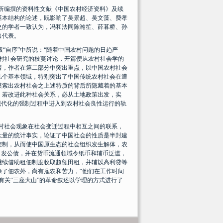
所编撰的资料性文献《
中国农村经济资料
》及续
基本结构的论述，既影响了吴景超、吴文藻、费孝
史的学者一致认为，冯和法同陈瀚笙、薛暮桥、孙
出代表。
版“自序”中所说：“随着中国农村问题的日趋严
村社会研究的枝蔓讨论，开篇便从农村社会学的
着，作者在第二部分中突出重点，以中国农村社会
几个基本领域，特别突出了中国传统农村社会在遭
摸索出农村社会之上述特质的背后所隐藏着的基本
，若改进此种社会关系，必从土地政策出发，实
现代化的强制过程中进入到农村社会良性运行的轨
村社会现象在社会变迁过程中相互之间的联系，
大量的统计事实，论证了中国社会的性质是半封建
控制，从而使中国原生态的社会组织发生解体，农
、发公债，并在货币流通领域令纸币和辅币泛滥，
继续借助租佃制度收取超额田租，并辅以高利贷等
了佃农外，尚有雇农和苦力，“他们在工作时间
有关“三座大山”的革命叙述以学理的方式进行了