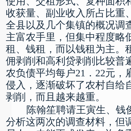
使用、交租形式、复种面积
收获量、副业收入所占比重
全县以及几个集镇的概况调
主富农手里，但集中程度略
租、钱租，而以钱租为主。
佣剥削和高利贷剥削比较普
农负债平均每户
21
．
22
元，
侵入，逐渐破坏了农村自给
剥削，而且越来越重。
陈翰笙聘请王寅生、钱
分析这两次的调查材料，但