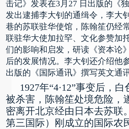
击记》发表在
3
月
27
日出版的《
发出逮捕李大钊的通缉令，李大
巷的苏联驻华使馆，陈翰笙仍经
联驻华大使加拉罕、文化参赞加
们的影响和启发，研读《资本论
后的发展情况。李大钊还介绍他
出版的《国际通讯》撰写英文通
1927
年
“4·
12”
事变后，白
被杀害，陈翰笙处境危险，
密离开北京经由日本去苏联
第三国际）刚成立的国际农