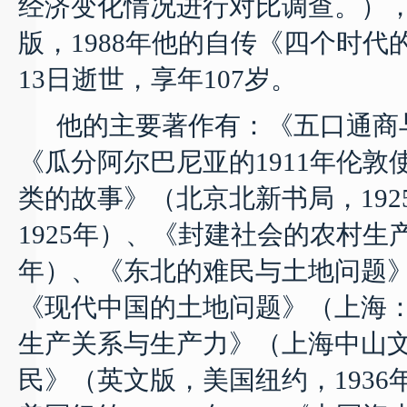
经济变化情况进行对比调查。）
版
，
1988
年
他的
自传《四个时代
13
日
逝世，享年
107
岁。
他的主要著作有：
《五口通商
《瓜分阿尔巴尼亚的
1911
年伦敦
类的故事》（北京北新书局，
192
1925
年）、《封建社会的农村生
年）、《东北的难民与土地问题
《现代中国的土地问题》（上海
生产关系与生产力》（上海中山
民》（英文版，美国纽约，
1936