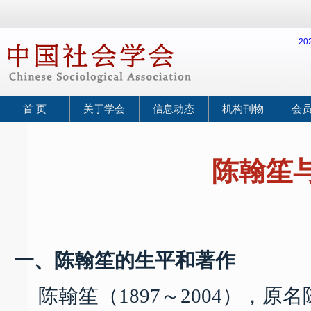
2
首 页
关于学会
信息动态
机构刊物
会
陈翰笙
20
一、陈翰笙的生平和著作
陈翰笙（
1897
～
2004
），原名