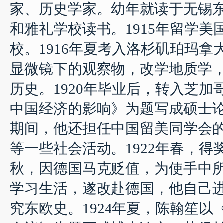
家、历史学家。
幼年就读于无锡
和雅礼学校读书。
1915
年留学美
校。
1916
年夏考入洛杉矶珀玛拿
显微镜下的观察物，改学地质学
历史。
1920
年毕业后，转入芝加
中国经济的影响》为题写成硕士
期间，他还担任中国留美同学会
等一些社会活动。
1922
年春，得
秋，因德国马克贬值，为使手中
学习生活，遂改赴德国，他自己
究东欧史。
1924
年夏，陈翰笙以