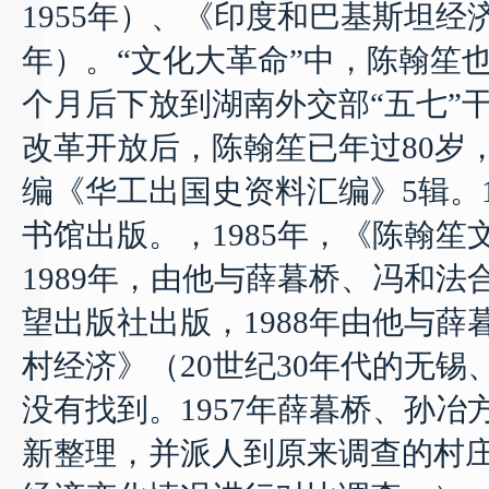
1955
年）、《印度和巴基斯坦经
年）。
“
文化大革命
”
中，陈翰笙
个月后下放到湖南外交部
“
五七
”
改革开放后，陈翰笙已年过
80
岁
编《华工出国史资料汇编》
5
辑。
书馆
出版
。
，
1
985
年，《陈翰笙
1989
年，
由他与薛暮桥、冯和法
望出版社出版，
1988
年
由他与薛
村经济》（
20
世纪
30
年代的无锡
没有找到。
1957
年薛暮桥、孙冶
新整理，并派人到原来调查的村