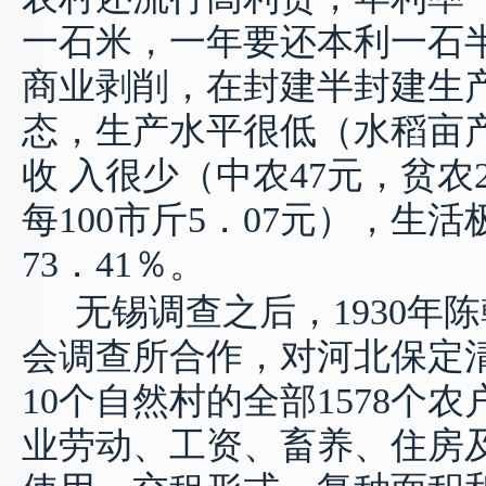
一石米，一年要还本利一石
商业剥削，在封建半封建生
态，生产水平很低（水稻亩
收 入很少（中农
47
元，贫农
每
100
市斤
5
．
07
元），生活
73
．
41
％。
无锡调查之后，
1930
年陈
会调查所合作，对河北保定
10
个自然村的全部
1578
个农
业劳动、工资、畜养、住房