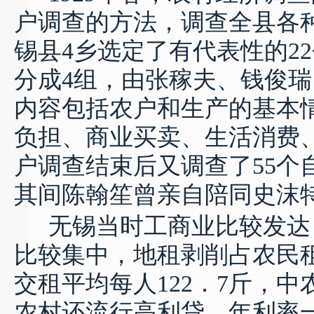
户调查的方法，调查全县各
锡县
4
乡选定了有代表性的
22
分成
4
组，由张稼夫、钱俊瑞
内容包括农户和生产的基本
负担、商业买卖、生活消费
户调查结束后又调查了
55
个
其间陈翰笙曾亲自陪同史沫
无锡当时工商业比较发达
比较集中，地租剥削占农民
交租平均每人
122
．
7
斤，中
农村还流行高利贷，年利率