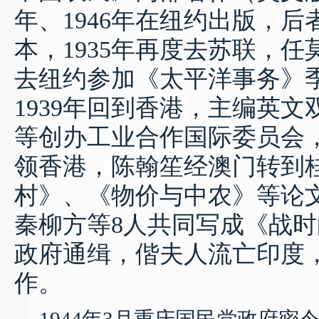
年、
1946
年在纽约出版，后
本，
1935
年再度去苏联，任
去纽约参加《太平洋事务》
1939
年回到香港，主编英文
等创办工业合作国际委员会
领香港，陈翰笙经澳门转到
村》、《物价与中农》等论
秦柳方等
8
人共同写成《战时
政府通缉，偕夫人流亡印度
作。