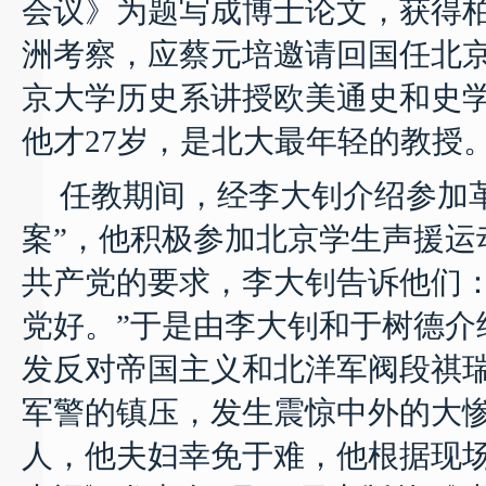
会议》为题写
成
博士论文，获得
洲考察，应蔡元培邀请回国任北
京大学历史系讲授欧美通史和史
他才
27
岁，是北大最年轻的教授
任教期间，经李大钊介绍参加
案
”
，他积极参加北京学生声援运
共产党的要求，李大钊告诉他们：
党好。”于是由李大钊和于树德介
发反对帝国主义和北洋军阀段祺
军警的镇压，发生震惊中外的大
人，他夫妇幸免于难，他根据现