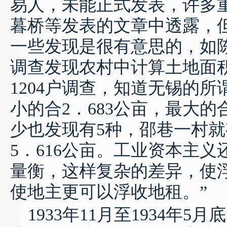
易人，未能正式发表，许多
暮桥等发表的文章中透露，
一些发现是很有意思的，如
调查发现农村中计算土地面
1204
户调查，知道无锡的所
小的合
2
．
683
公亩，最大的
少也发现有
5
种，邵巷一村就
5
．
616
公亩。工业资本主义
量衡，这样复杂的差异，使
使地主更可以浮收地租。
”
1933
年
11
月至
1934
年
5
月底