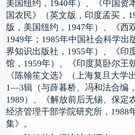
美国纽约，
1940
年）、《中国资
国农民》（英文版，印度孟买，
1
版，美国纽约，
1947
年）、《西
1949
年；
1985
年中国社会科学出
界知识出版社，
1955
年）、《印
馆，
1959
年）、《印度莫卧尔王
《陈翰笙文选》（上海复旦大学
1—3
辑（与薛暮桥、冯和法合编
1989
）、《解放前后无锡、保定
经济管理干部学院研究所，
1988
集》。