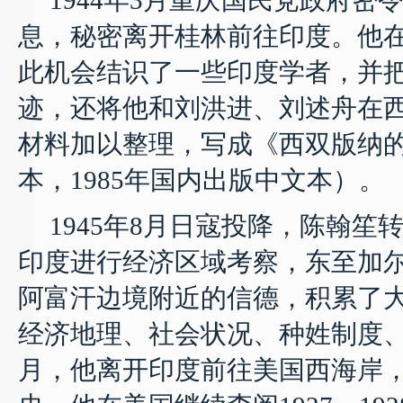
1944
年
3
月重庆国民党政府密
息，秘密离开桂林前往印度。他
此机会结识了一些印度学者，并
迹，还将他和刘洪进、刘述舟在
材料加以整理，写成《西双版纳
本，
1985
年国内出版中文本）。
1945
年
8
月日寇投降，陈翰笙
印度进行经济区域考察，东至加
阿富汗边境附近的信德，积累了
经济地理、社会状况、种姓制度
月，他离开印度前往美国西海岸