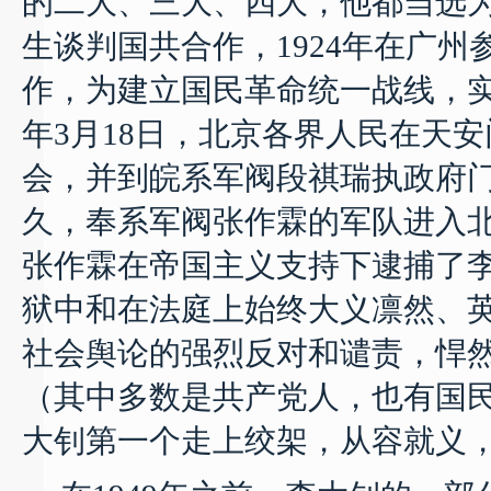
的二大、三大、四大，他都当选
生谈判国共合作，
1924
年在广州
作，为建立国民革命统一战线，
年
3
月
18
日
，北京各界人民在天安
会，并到皖系军阀段祺瑞执政府
久，奉系军阀张作霖的军队进入
张作霖在帝国主义支持下逮捕了
狱中和在法庭上始终大义凛然、
社会舆论的强烈反对和谴责，悍
（其中多数是共产党人，也有国
大钊第一个走上绞架，从容就义