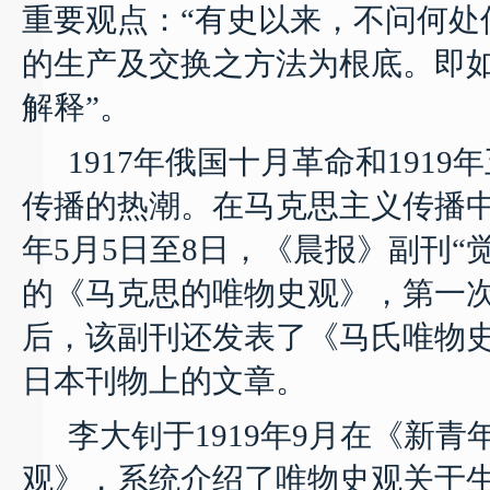
重要观点：“有史以来，不问何处
的生产及交换之方法为根底。即
解释”。
1917
年俄国十月革命和
1919
年
传播的热潮。在马克思主义传播
年
5
月
5
日
至
8
日，《晨报》副刊“
的《马克思的唯物史观》，第一
后，该副刊还发表了《马氏唯物
日本刊物上的文章。
李大钊于
1919
年
9
月在《新青
观》，系统介绍了唯物史观关于