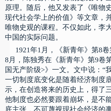
原理。随后，他又发表了《唯物
现代社会学上的价值》等文章，
唯物史观的课程。不仅如此，李
中国的实际问题。
1921
年
1
月，《新青年》第
8
卷
8
月，陈独秀在《新青年》第
9
卷
国无产阶级
>
》一文。文中说：“
一切制度底变化是随着经济制度
示，在创造将来的历史上，得了
他制度也必然要跟着崩坏，是不
底主张，不可蔑视现社会经济的