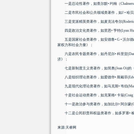
一是总论性著作，如查尔默• 约翰（Chalmers 
二是市民社会和公共领域类著作，如J • 哈贝马斯(Jur
三是党派精英类著作，如麦克法夸尔(Roderick M
四是政治文化类著作，如里恩• 亨特(Lynn Hun
五是国家社会类著作，如安德鲁• G • 沃尔德(An
家权力和社会力量》；
六是农民专题类著作，如丹尼尔• 科里贺(Daniel Ke
济》；
七是新制度主义类著作，如简奥(Jean Oi)的《远
八是组织理论类著作，如爱德华• 斯戴菲(Edward S
九是现代化理论类著作，如马克斯• 韦伯(Max We
十是社会运动类著作，如克莱格• 卡翁(Craig Ca
十一是政治参与类著作，如加比尔• 阿尔蒙(Gabriel 
十二是公民职责和权益类著作，如多罗塞• 梭林格(Dor
来源:天睿网