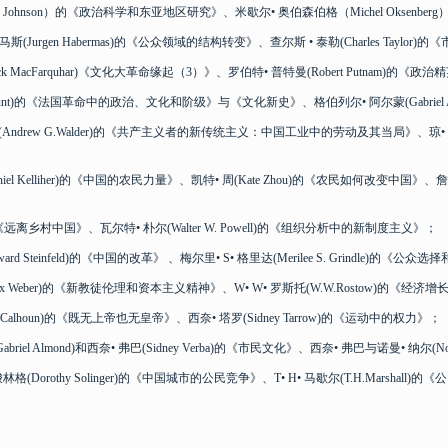
Johnson）的《政治科学和东亚地区研究》、米歇尔• 奥伯森伯格（Michel Oksen
gen Habermas)的《公众领域的结构转变》、查尔斯 • 泰勒(Charles Taylor
acFarquhar)《文化大革命缘起（3）》、罗伯特• 普特曼(Robert Putnam)的《
t)的《法国革命中的政治、文化和阶级》与《文化新史》、格伯列尔• 阿尔蒙(Gabriel 
drew G.Walder)的《共产主义者的新传统主义：中国工业中的劳动及其当局》、琼• 米戴
lliher)的《中国的农民力量》、凯特• 周(Kate Zhou)的《农民如何改变中国》、詹姆士• 
离乡村中国》、瓦尔特• 朴尔(Walter W. Powell)的《组织分析中的新制度主义》；
teinfeld)的《中国的改革》 、梅尔里• S• 格里达(Merilee S. Grindle)的
ber)的《新教徒伦理和资本主义精神》、W• W• 罗斯托(W.W.Rostow)的《经济
lhoun)的《既无上帝也无皇帝》、西奈• 塔罗(Sidney Tarrow)的《运动中的权力》；
Almond)和西奈• 弗巴(Sidney Verba)的《市民文化》、西奈• 弗巴与诺曼• 纳尔(N
othy Solinger)的《中国城市的公民竞争》、T• H• 马歇尔(T.H.Marsha